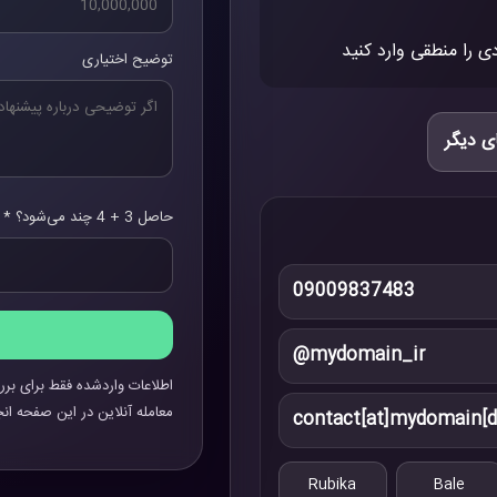
ی را منطقی وارد کنید
توضیح اختیاری
ی دیگر
حاصل 3 + 4 چند می‌شود؟ *
09009837483
@mydomain_ir
اطلاعات واردشده فقط برای برر
معامله آنلاین در این صفحه انج
contact[at]mydomain[d
Rubika
Bale